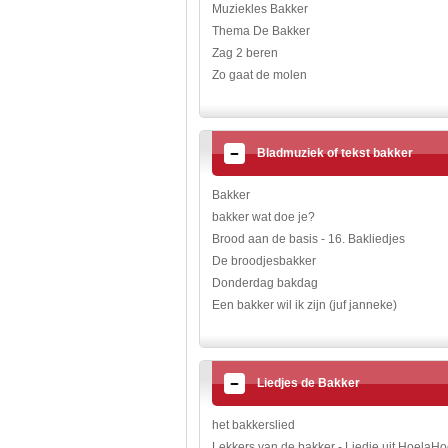
Muziekles Bakker
Thema De Bakker
Zag 2 beren
Zo gaat de molen
Bladmuziek of tekst bakker
Bakker
bakker wat doe je?
Brood aan de basis - 16. Bakliedjes
De broodjesbakker
Donderdag bakdag
Een bakker wil ik zijn (juf janneke)
Liedjes de Bakker
het bakkerslied
Lekkers van de bakker - Liedje uit HoelaH