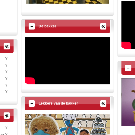
De bakker
Y
Y
Y
Y
Y
Y
Lekkers van de bakker
Y
oep
Y