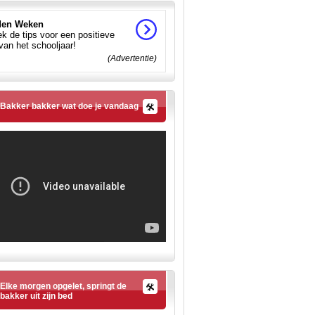
en Weken
k de tips voor een positieve
 van het schooljaar!
(Advertentie)
Bakker bakker wat doe je vandaag
Elke morgen opgelet, springt de
bakker uit zijn bed