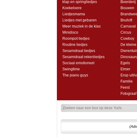
klap en springliedjes
Boerderij
Koekeloere
Bouwen
Liedjesmama
Brandwee
Liedjes met gebaren
Bruiloft
Meer muziek in de klas
Carnaval
Minidisco
Circus
Roompot liedjes
Cowboy
Routine liedjes
De kleine
Sesamstraat liedjes
Dierentui
Sesamstraat rekenliedjes
Dinosaur
Sociaal emotioneel
Egels
Swingtime
Elmer
The piano guys
Erop uit/v
Familie
Feest
Fotograaf
(Adv