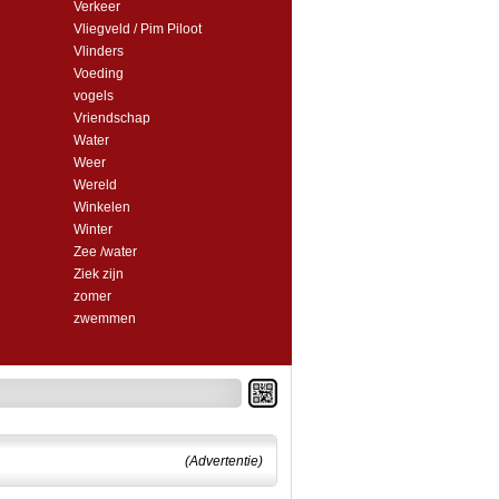
Verkeer
Vliegveld / Pim Piloot
Vlinders
Voeding
vogels
Vriendschap
Water
Weer
Wereld
Winkelen
Winter
Zee /water
Ziek zijn
zomer
zwemmen
(Advertentie)