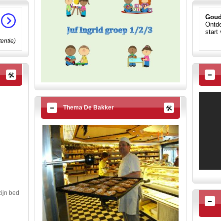
Goud
Ontde
start
tentie)
Thema De Bakker
zijn bed