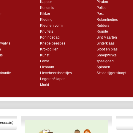
Kapper
Piraten
Kerstmis
Politie
r
Kikker
Post
Kleding
Rekenliedjes
Kleur en vorm
Ridders
Knuffels
Ruimte
Koningsdag
Sint Maarten
 walvis
Kriebelbeestjes
Sinterklaas
n
Krokodillen
Sloot en plas
us
Kunst
Snoepwinkel
Lente
speelgoed
Lichaam
Spinnen
akantie
Lieveheersbeestjes
Sttt de tijger slaapt
Logeren/slapen
Markt
ertentie)