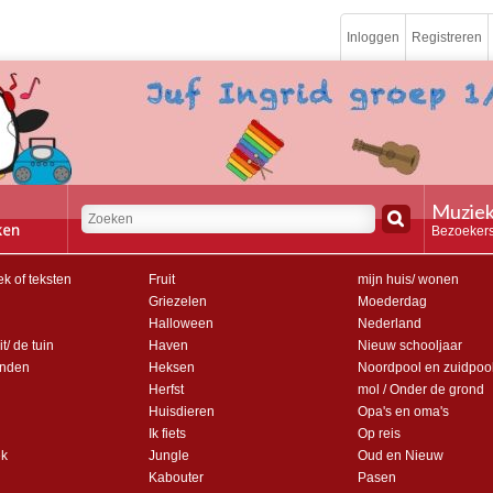
Inloggen
Registreren
Muziek
Bezoekers
k of teksten
Fruit
mijn huis/ wonen
Griezelen
Moederdag
Halloween
Nederland
t/ de tuin
Haven
Nieuw schooljaar
anden
Heksen
Noordpool en zuidpoo
Herfst
mol / Onder de grond
Huisdieren
Opa's en oma's
Ik fiets
Op reis
ek
Jungle
Oud en Nieuw
Kabouter
Pasen