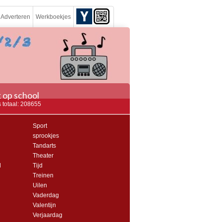
Adverteren
Werkboekjes
 op school
 totaal: 208655
Sport
sprookjes
Tandarts
Theater
l
Tijd
Treinen
Uilen
Vaderdag
Valentijn
Verjaardag