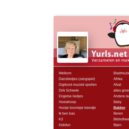
Welkom
Bladmuzie
Dansliedjes (zangspel)
Afrika
Digibord muziek spellen
Afval
Dirk Scheele
alles groei
Engelse liedjes
Andere l
Hoelahoep
Baby
Huisje boompje beestje
Bakker
Ik ben bas
Beren
K3
Bibliothe
Kidsfun
Bijen