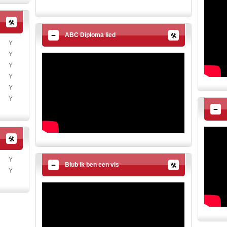
ABC Diploma lied
Y
Y
Y
Y
Y
Y
Y
Blub ik ben een vis
Y