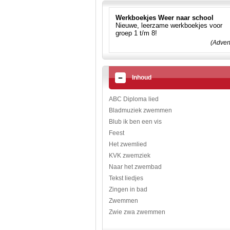
Werkboekjes Weer naar school
Nieuwe, leerzame werkboekjes voor
groep 1 t/m 8!
(Adver
Inhoud
ABC Diploma lied
Bladmuziek zwemmen
Blub ik ben een vis
Feest
Het zwemlied
KVK zwemziek
Naar het zwembad
Tekst liedjes
Zingen in bad
Zwemmen
Zwie zwa zwemmen