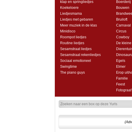
klap en springliedjes
Boerderij
Koekeloere
Bouwen
Liedjesmama
Brandwee
Liedjes met gebaren
Bruiloft
Meer muziek in de klas
Carnaval
Minidisco
Circus
Roompot liedjes
Cowboy
Routine liedjes
De kleine
Sesamstraat liedjes
Dierentui
Sesamstraat rekenliedjes
Dinosaur
Sociaal emotioneel
Egels
Swingtime
Elmer
The piano guys
Erop uit/v
Familie
Feest
Fotograaf
(Adv