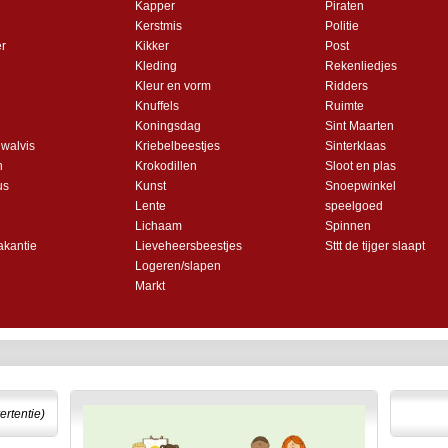
Kapper
Piraten
Kerstmis
Politie
r
Kikker
Post
Kleding
Rekenliedjes
Kleur en vorm
Ridders
Knuffels
Ruimte
Koningsdag
Sint Maarten
 walvis
Kriebelbeestjes
Sinterklaas
n
Krokodillen
Sloot en plas
us
Kunst
Snoepwinkel
Lente
speelgoed
Lichaam
Spinnen
akantie
Lieveheersbeestjes
Sttt de tijger slaapt
Logeren/slapen
Markt
ertentie)