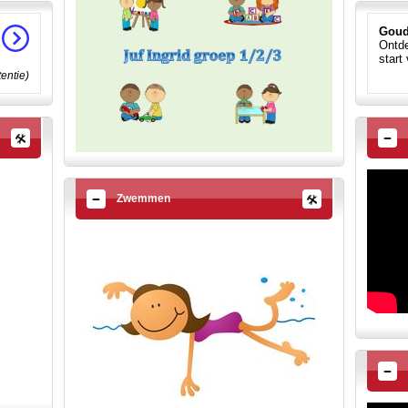
Goud
Ontde
start
tentie)
Zwemmen