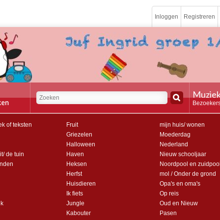
Inloggen
Registreren
Muziek
Bezoekers
k of teksten
Fruit
mijn huis/ wonen
Griezelen
Moederdag
Halloween
Nederland
t/ de tuin
Haven
Nieuw schooljaar
anden
Heksen
Noordpool en zuidpoo
Herfst
mol / Onder de grond
Huisdieren
Opa's en oma's
Ik fiets
Op reis
ek
Jungle
Oud en Nieuw
Kabouter
Pasen