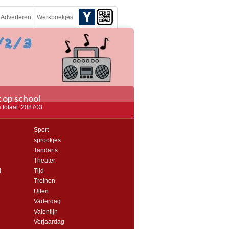
Adverteren
Werkboekjes
 op school
 totaal: 208703
Sport
sprookjes
Tandarts
Theater
l
Tijd
Treinen
Uilen
Vaderdag
Valentijn
Verjaardag