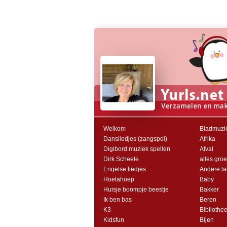
Welkom
Bladmuzie
Dansliedjes (zangspel)
Afrika
Digibord muziek spellen
Afval
Dirk Scheele
alles groei
Engelse liedjes
Andere l
Hoelahoep
Baby
Huisje boompje beestje
Bakker
Ik ben bas
Beren
K3
Bibliothe
Kidsfun
Bijen