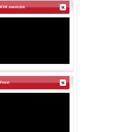
KVK zwemziek
Feest