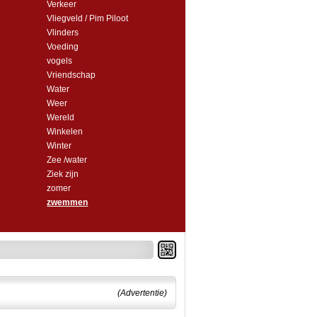
Verkeer
Vliegveld / Pim Piloot
Vlinders
Voeding
vogels
Vriendschap
Water
Weer
Wereld
Winkelen
Winter
Zee /water
Ziek zijn
zomer
zwemmen
(Advertentie)