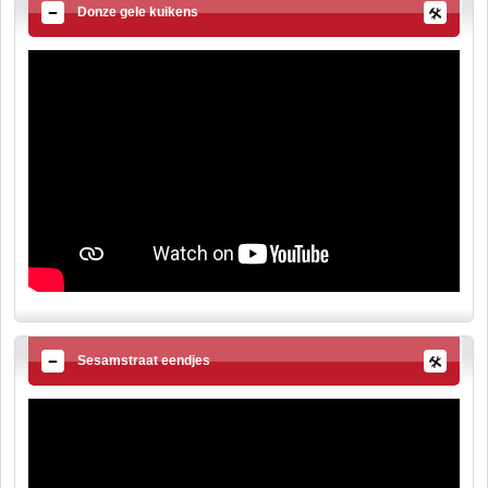
Donze gele kuikens
Sesamstraat eendjes