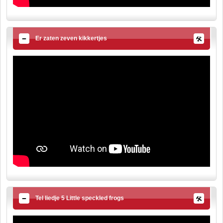
Er zaten zeven kikkertjes
Tel liedje 5 Little speckled frogs