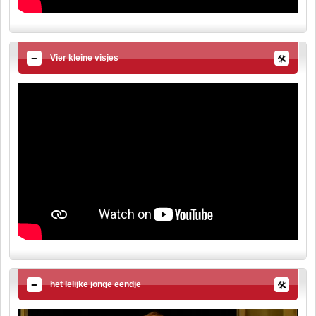
Vier kleine visjes
het lelijke jonge eendje