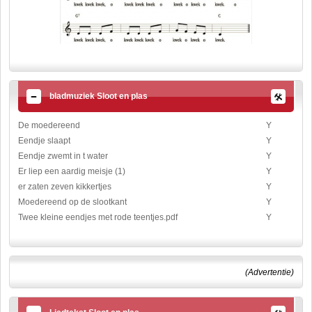
bladmuziek Sloot en plas
De moedereend
Y
Eendje slaapt
Y
Eendje zwemt in t water
Y
Er liep een aardig meisje (1)
Y
er zaten zeven kikkertjes
Y
Moedereend op de slootkant
Y
Twee kleine eendjes met rode teentjes.pdf
Y
(Advertentie)